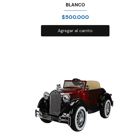
BLANCO
Precio
$500.000
Agregar al carrito