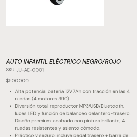
AUTO INFANTIL ELÉCTRICO NEGRO/ROJO
SKU:
SKU
JU-AE-0001
JU-
AE-
0001
Precio
$500.000
Alta potencia: batería 12V7Ah con tracción en las 4
ruedas (4 motores 390).
Diversión total: reproductor MP3/USB/Bluetooth,
luces LED y función de balanceo delantero-trasero.
Diseño premium: acabado con pintura brillante, 4
ruedas resistentes y asiento cómodo.
Práctico y seguro: incluye pedal trasero + barra de