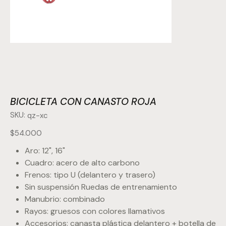
BICICLETA CON CANASTO ROJA
SKU:
SKU
qz-xc
qz-
xc
Precio
$54.000
Aro: 12", 16"
Cuadro: acero de alto carbono
Frenos: tipo U (delantero y trasero)
Sin suspensión Ruedas de entrenamiento
Manubrio: combinado
Rayos: gruesos con colores llamativos
Accesorios: canasta plástica delantero + botella de