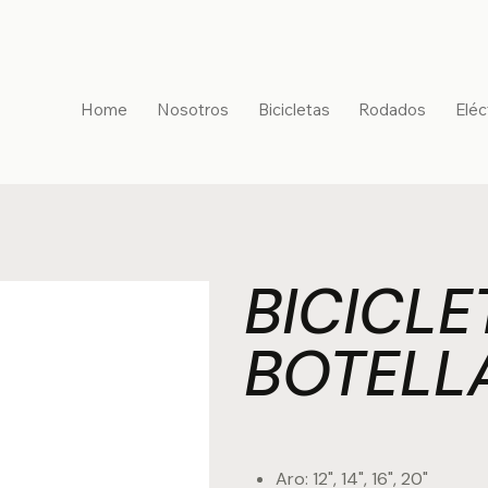
Home
Nosotros
Bicicletas
Rodados
Eléc
BICICL
BOTELL
Aro: 12", 14", 16", 20"