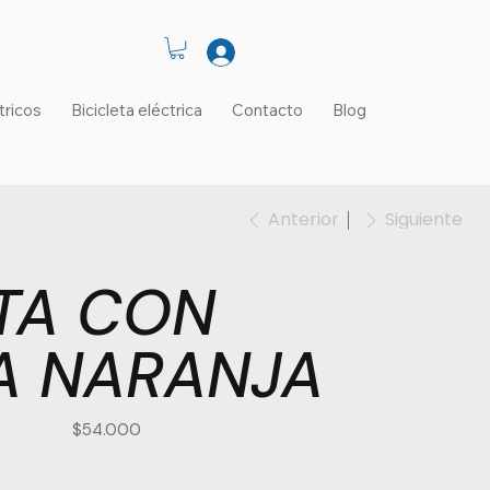
tricos
Bicicleta eléctrica
Contacto
Blog
Anterior
Siguiente
ETA CON
A NARANJA
Precio
$54.000