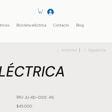
tricos
Bicicleta eléctrica
Contacto
Blog
Anterior
Siguiente
LÉCTRICA
SKU:
SKU
JU-RD-0012 -RS
JU-
RD-
0012
Precio
$45.000
-
RS