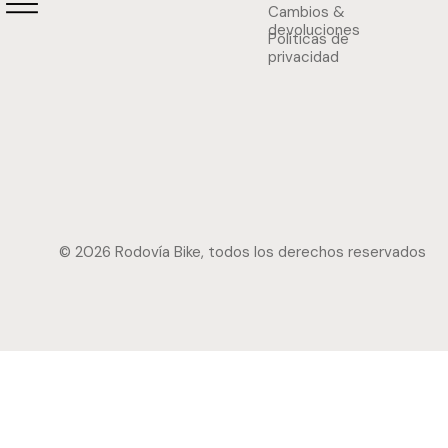
El mejor regalo tiene dos ruedas: ideas para
Cambios &
devoluciones
sorprender este Día del Niño
Políticas de
privacidad
© 2026 Rodovía Bike, todos los derechos reservados